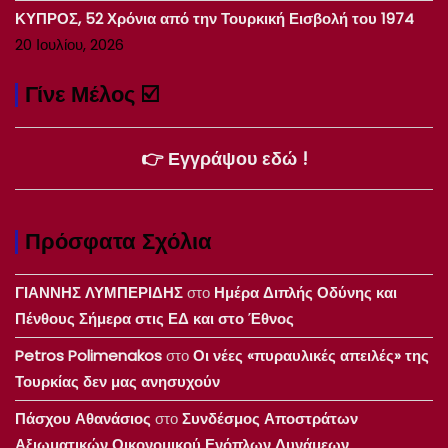
ΚΥΠΡΟΣ, 52 Χρόνια από την Τουρκική Εισβολή του 1974
20 Ιουλίου, 2026
Γίνε Μέλος ☑️
👉 Εγγράψου εδώ !
Πρόσφατα Σχόλια
ΓΙΑΝΝΗΣ ΛΥΜΠΕΡΙΔΗΣ
στο
Ημέρα Διπλής Οδύνης και
Πένθους Σήμερα στις ΕΔ και στο Έθνος
Petros Polimenakos
στο
Οι νέες «πυραυλικές απειλές» της
Τουρκίας δεν μας ανησυχούν
Πάσχου Αθανάσιος
στο
Συνδέσμος Αποστράτων
Αξιωματικών Οικονομικού Ενόπλων Δυνάμεων