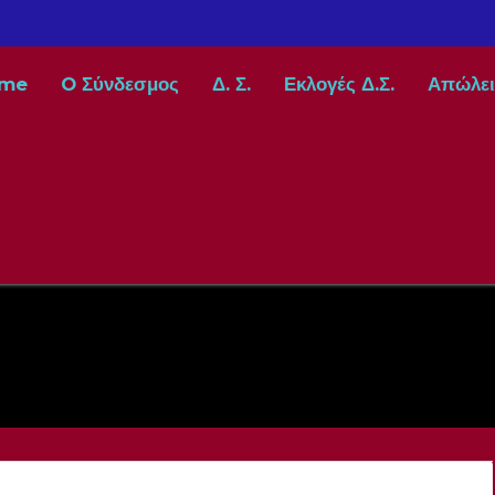
me
O Σύνδεσμος
Δ. Σ.
Εκλογές Δ.Σ.
Απώλει