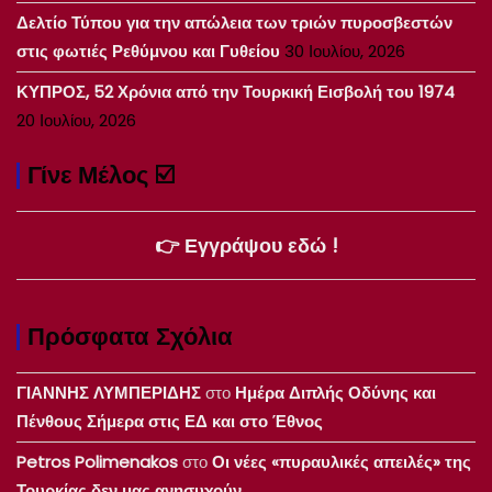
Δελτίο Τύπου για την απώλεια των τριών πυροσβεστών
στις φωτιές Ρεθύμνου και Γυθείου
30 Ιουλίου, 2026
ΚΥΠΡΟΣ, 52 Χρόνια από την Τουρκική Εισβολή του 1974
20 Ιουλίου, 2026
Γίνε Μέλος ☑️
👉 Εγγράψου εδώ !
Πρόσφατα Σχόλια
ΓΙΑΝΝΗΣ ΛΥΜΠΕΡΙΔΗΣ
στο
Ημέρα Διπλής Οδύνης και
Πένθους Σήμερα στις ΕΔ και στο Έθνος
Petros Polimenakos
στο
Οι νέες «πυραυλικές απειλές» της
Τουρκίας δεν μας ανησυχούν