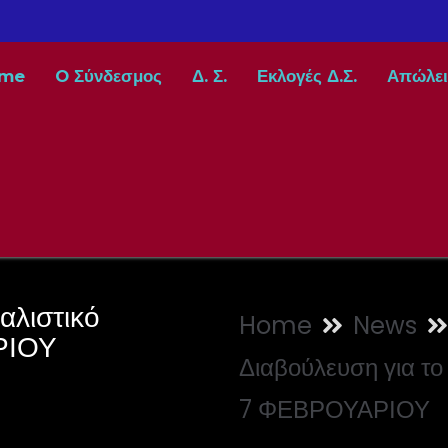
me
O Σύνδεσμος
Δ. Σ.
Εκλογές Δ.Σ.
Απώλει
αλιστικό
Home
News
ΡΙΟΥ
Διαβούλευση για τ
7 ΦΕΒΡΟΥΑΡΙΟΥ