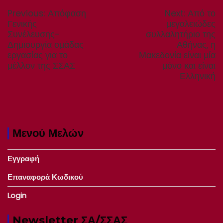
άρθρων
Previous
Next
Previous:
Απόφαση
Next:
Από το
post:
post:
Γενικής
μεγαλειώδες
Συνέλευσης-
συλλαλητήριο της
Δημιουργία ομάδας
Αθήνας, η
εργασίας για το
Μακεδονία είναι μία
μέλλον της ΣΣΑΣ
μόνο και είναι
Ελληνική
Μενού Μελών
Εγγραφή
Επαναφορά Κωδικού
Login
Newsletter ΣΑ/ΣΣΑΣ