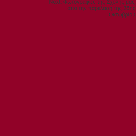
Next
Next:
Φωτογραφίες της Σχολής μας,
post:
απο την παρέλαση της 28ης
Οκτωβρίου