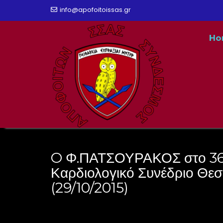
Skip
info@apofoitoissas.gr
to
Ho
content
O Φ.ΠΑΤΣΟΥΡΑΚΟΣ στο 36
Καρδιολογικό Συνέδριο Θε
(29/10/2015)