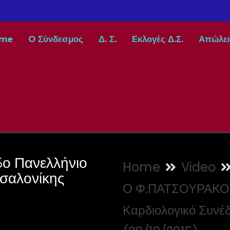
me
O Σύνδεσμος
Δ. Σ.
Εκλογές Δ.Σ.
Απώλει
ο Πανελλήνιο
Home
Video
σσαλονίκης
O Φ.ΠΑΤΣΟΥΡΑΚΟΣ 
Καρδιολογικό Συνέ