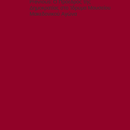
Previous
Previous:
Ο Πρόεδρος της
post:
Δημοκρατίας στο Ίδρυμα Μουσείου
Μακεδονικού Αγώνα