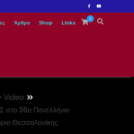
0
ες
Άρθρα
Shop
Links
Video
στο 36ο Πανελλήνιο
δριο Θεσσαλονίκης