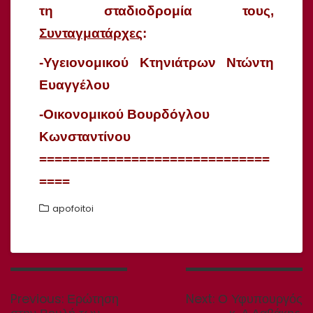
τη σταδιοδρομία τους,
Συνταγματάρχες
:
-Υγειονομικού Κτηνιάτρων Ντώντη
Ευαγγέλου
-Οικονομικού Βουρδόγλου
Κωνσταντίνου
==============================
====
apofoitoi
Πλοήγηση
άρθρων
Previous
Next
Previous:
Ερώτηση
Next:
Ο Υφυπουργός