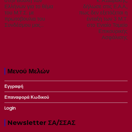
post:
post:
στην Βουλή των
κ. Α.Δαβάκης,
Ελλήνων για το θέμα
δήλωσε στις Ε.Α.Α.,
του Μ.Τ.Σ. με
πως δεν εξετάζεται η
πρωτοβουλια του
ένταξη των 3 Μ.Τ.
Συνδέσμου μας…
στο Ενιαίο Ταμείο
Επικουρικής
Ασφάλισης
Μενού Μελών
Εγγραφή
Επαναφορά Κωδικού
Login
Newsletter ΣΑ/ΣΣΑΣ