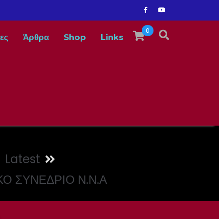
0
ες
Άρθρα
Shop
Links
Latest
Ο ΣΥΝΕΔΡΙΟ Ν.Ν.Α