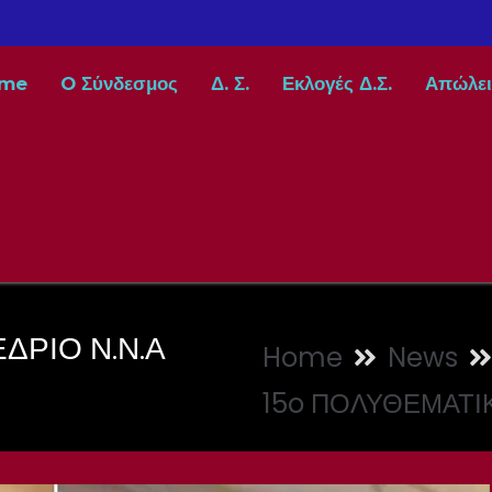
me
O Σύνδεσμος
Δ. Σ.
Εκλογές Δ.Σ.
Απώλει
ΔΡΙΟ Ν.Ν.Α
Home
News
15o ΠΟΛΥΘΕΜΑΤΙΚ