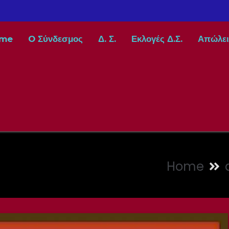
me
O Σύνδεσμος
Δ. Σ.
Εκλογές Δ.Σ.
Απώλει
Home