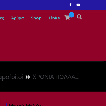
0
ες
Άρθρα
Shop
Links
XΡΟΝΙΑ ΠΟΛΛΑ….
apofoitoi