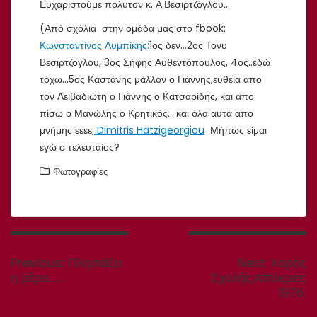
Ευχαριστούμε πολύτον κ. Α.Βεσιρτζόγλου…
(Από σχόλια στην ομάδα μας στο fbook:
Κωνσταντίνος
Λυμπίκης:
1ος
δεν…2ος Τονυ
Βεσιρτζογλου, 3ος Σήφης Αυθεντόπουλος, 4ος..εδώ
τόχω…5ος Καστάνης μάλλον ο Γιάννης,
ευθεία απο
τον Λειβαδιώτη ο Γιάννης ο Κατσαρίδης, και απο
πίσω ο Μανώλης ο
Κρητικός….
και
όλα αυτά απο
μνήμης εεεε;
Dimitris Hatzigeorgiou
Μήπως είμαι
εγώ ο τελευταίος?
Φωτογραφίες
Πλοήγηση
άρθρων
Previous
Next
Previous:
Πλησιάζει
Next:
Χορός
post:
post:
η μέρα……
Σχολής:Απόκριες
1976.