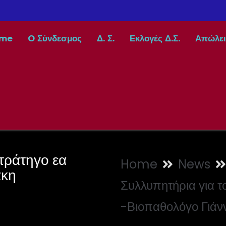
me
O Σύνδεσμος
Δ. Σ.
Εκλογές Δ.Σ.
Απώλει
τράτηγο εα
Home
News
άκη
Συλλυπητήρια για 
-Βιοπαθολόγο Γιάν