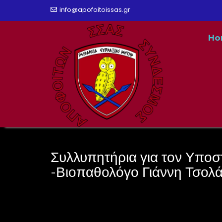
Skip
info@apofoitoissas.gr
to
Ho
content
Συλλυπητήρια για τον Υποσ
-Βιοπαθολόγο Γιάννη Τσολ