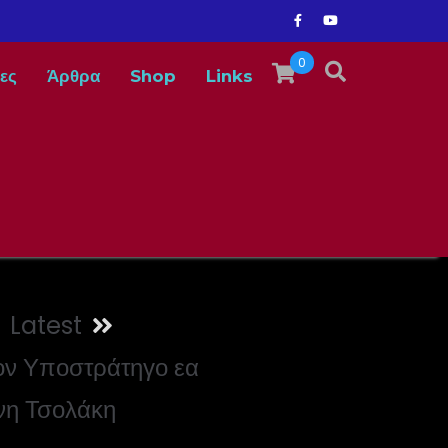
0
ες
Άρθρα
Shop
Links
Latest
τον Υποστράτηγο εα
νη Τσολάκη