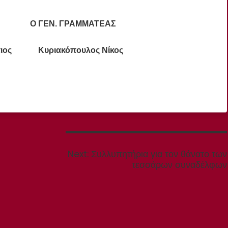
 Ο ΓΕΝ. ΓΡΑΜΜΑΤΕΑΣ
τιος Κυριακόπουλος Νίκος
Next
Next:
Συλλυπητήρια για τον θάνατο των
post:
τεσσάρων συναδέλφων