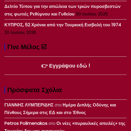
Δελτίο Τύπου για την απώλεια των τριών πυροσβεστών
στις φωτιές Ρεθύμνου και Γυθείου
30 Ιουλίου, 2026
ΚΥΠΡΟΣ, 52 Χρόνια από την Τουρκική Εισβολή του 1974
20 Ιουλίου, 2026
Γίνε Μέλος ☑️
👉 Εγγράψου εδώ !
Πρόσφατα Σχόλια
ΓΙΑΝΝΗΣ ΛΥΜΠΕΡΙΔΗΣ
στο
Ημέρα Διπλής Οδύνης και
Πένθους Σήμερα στις ΕΔ και στο Έθνος
Petros Polimenakos
στο
Οι νέες «πυραυλικές απειλές» της
Τουρκίας δεν μας ανησυχούν