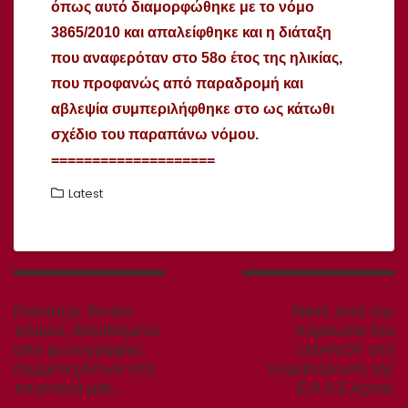
όπως αυτό διαμορφώθηκε με το νόμο
3865/2010 και απαλείφθηκε και η διάταξη
που αναφερόταν στο 58ο έτος της ηλικίας,
που προφανώς από παραδρομή και
αβλεψία συμπεριλήφθηκε στο ως κάτωθι
σχέδιο του παραπάνω νόμου.
====================
Latest
Πλοήγηση
άρθρων
Previous
Next
Previous:
Βιντεο
Next:
Από την
post:
post:
τελικού, διανθισμένο
παρουσία του
απο φωτογραφίες
Ι.ΜΑΝΟΥ στη
συμμετεχόντων στο
συγκέντρωση της
τουρνουά μας…
Ε.Α.Α.Σ.Αρτας