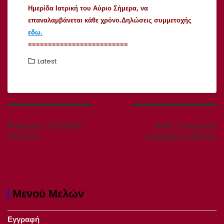
Ημερίδα Ιατρική του Αύριο Σήμερα, να
επαναλαμβάνεται κάθε χρόνο.Δηλώσεις συμμετοχής
εδω.
=========================
Latest
Πλοήγηση
άρθρων
Previous
Next
Previous:
ΧΡΟΝΙΑ
Next:
Συνεργεία
post:
post:
ΠΟΛΛΑ
σακχάρου αίματος
Μενού Μελών
Εγγραφή