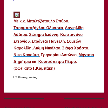
Με κ.κ. Μπαλτζόπουλο Σπύρο,
Τσορμπατζόγλου Οδυσσέα
,
Δανιηλίδη
Λάζαρο
,
Σώτηρα Ιωάννη
,
Κωσταντίνο
Στεργίου
,
Στράντζο Παντελή
,
Συμεών
Καρολίδη
, Λιάμη Νικόλαο
,
Σιάφα Χρήστο
,
Νίκο Κανούτα
,
Γρηγορίου Αντώνιο,
Μήντσιο
Δημήτριο
και
Κουτσόπετρα Πέτρο
.
(φωτ. από Γ.Καμπάκη)
Φωτογραφίες
Πλοήγηση
άρθρων