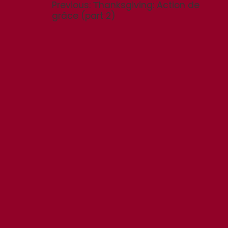
Previous
Previous:
Τhanksgiving: Action de
post:
grâce (part 2)