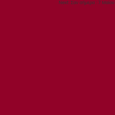
Next
Next:
Σαν σήμερα : 7 Μαίου
post: