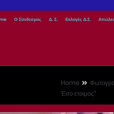
me
O Σύνδεσμος
Δ. Σ.
Εκλογές Δ.Σ.
Απώλει
Home
Φωτογρα
Έσο ετοιμος”