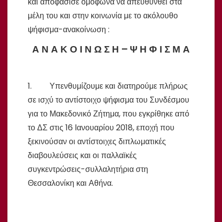
και αποφάσισε ομόφωνα να απευθυνθεί στα
μέλη του και στην κοινωνία με το ακόλουθο
ψήφισμα-ανακοίνωση :
Α Ν Α Κ Ο Ι Ν Ω Σ Η – Ψ Η Φ Ι Σ Μ Α
1. Υπενθυμίζουμε και διατηρούμε πλήρως
σε ισχύ το αντίστοιχο ψήφισμα του Συνδέσμου
για το Μακεδονικό Ζήτημα, που εγκρίθηκε από
το ΔΣ στις 16 Ιανουαρίου 2018, εποχή που
ξεκινούσαν οι αντίστοιχες διπλωματικές
διαβουλεύσεις και οι παλλαϊκές
συγκεντρώσεις-συλλαλητήρια στη
Θεσσαλονίκη και Αθήνα.