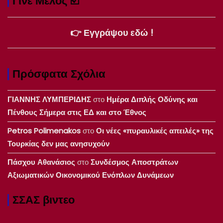
Γίνε Μέλος ☑️
👉 Εγγράψου εδώ !
Πρόσφατα Σχόλια
ΓΙΑΝΝΗΣ ΛΥΜΠΕΡΙΔΗΣ
στο
Ημέρα Διπλής Οδύνης και
Πένθους Σήμερα στις ΕΔ και στο Έθνος
Petros Polimenakos
στο
Οι νέες «πυραυλικές απειλές» της
Τουρκίας δεν μας ανησυχούν
Πάσχου Αθανάσιος
στο
Συνδέσμος Αποστράτων
Αξιωματικών Οικονομικού Ενόπλων Δυνάμεων
ΣΣΑΣ βιντεο