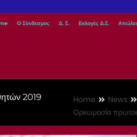
me
O Σύνδεσμος
Δ. Σ.
Εκλογές Δ.Σ.
Απώλει
ητών 2019
Home
News
Ορκωμοσία πρωτοε