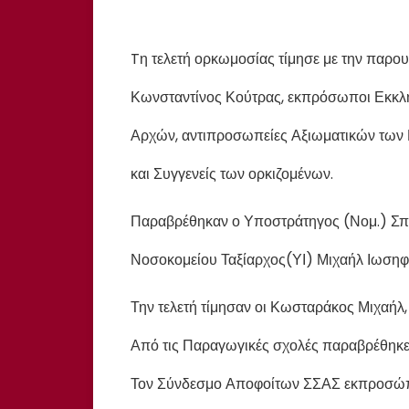
Tη τελετή ορκωμοσίας τίμησε με την παρο
Κωνσταντίνος Κούτρας, εκπρόσωποι Εκκλη
Αρχών, αντιπροσωπείες Αξιωματικών των
και Συγγενείς των ορκιζομένων.
Παραβρέθηκαν ο Υποστράτηγος (Νομ.) Σπ
Νοσοκομείου Ταξίαρχος(ΥΙ) Μιχαήλ Ιωσηφ
Την τελετή τίμησαν οι Κωσταράκος Μιχαή
Από τις Παραγωγικές σχολές παραβρέθηκε
Τον Σύνδεσμο Αποφοίτων ΣΣΑΣ εκπροσώπ