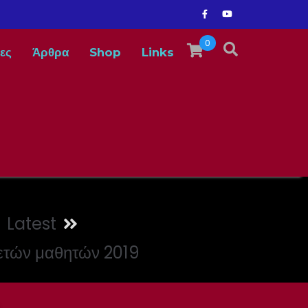
0
ες
Άρθρα
Shop
Links
Latest
τών μαθητών 2019