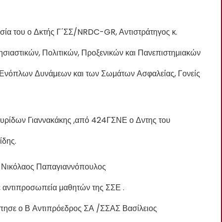
υσία του ο Δκτής Γ΄ΣΣ/NRDC-GR, Αντιστράτηγος κ.
σιαστικών, Πολιτικών, Προξενικών και Πανεπιστημιακών
 Ενόπλων Δυνάμεων και των Σωμάτων Ασφαλείας, Γονείς
υρίδων Γιαννακάκης ,από 424ΓΣΝΕ ο Δντης του
ίδης.
λ, Νικόλαος Παπαγιαννόπουλος
 αντιπροσωπεία μαθητών της ΣΣΕ .
ησε ο Β Αντιπρόεδρος ΣΑ /ΣΣΑΣ Βασίλειος