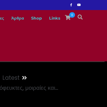
0
ες
Άρθρα
Shop
Links
Latest
όφευκτες, μοιραίες και…