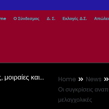
me
O Σύνδεσμος
Δ. Σ.
Εκλογές Δ.Σ.
Απώλει
, μοιραίες και…
Home
News
Oι συγκρίσεις αναπ
μελαγχολικές