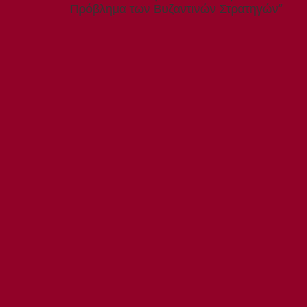
Πρόβλημα των Βυζαντινών Στρατηγών”