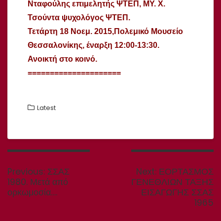
Νταφούλης επιμελητής ΨΤΕΠ, ΜΥ. Χ.
Τσούντα ψυχολόγος ΨΤΕΠ.
Τετάρτη 18 Νοεμ. 2015,
Πολεμικό Μουσείο
Θεσσαλονίκης, έναρξη 12:00-13:30.
Ανοικτή στο κοινό.
=====================
Latest
Πλοήγηση
άρθρων
Previous
Next
Previous:
ΣΣΑΣ
Next:
ΕΟΡΤΑΣΜΟΣ
post:
post:
1980. Μετά από
ΓΕΝΕΘΛΙΩΝ ΤΑΞΗΣ
ορκωμοσία….
ΕΙΣΑΓΩΓΗΣ ΣΣΑΣ
1965