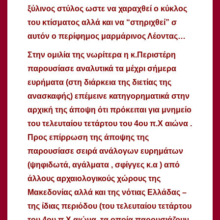
ξύλινος στύλος ωστε να χαραχθεί ο κύκλος
του κτίσματος αλλά και να “στηριχθεί” σ
αυτόν ο περίφημος μαρμάρινος Λέοντας…
Στην ομιλία της νωρίτερα η κ.Περιστέρη
παρουσίασε αναλυτικά τα μέχρι σήμερα
ευρήματα (στη διάρκεια της διετίας της
ανασκαφής) επέμεινε κατηγορηματικά στην
αρχική της άποψη ότι πρόκειται για μνημείο
του τελευταίου τετάρτου του 4ου π.Χ αιώνα .
Προς επίρρωση της άποψης της
παρουσίασε σειρά ανάλογων ευρημάτων
(ψηφιδωτά, αγάλματα , σφίγγες κ.α ) από
άλλους αρχαιολογικούς χώρους της
Μακεδονίας αλλά και της νότιας Ελλάδας –
της ίδιας περιόδου (του τελευταίου τετάρτου
του 4ου π.Χ αιώνα, τα οποία παρουσιάζουν