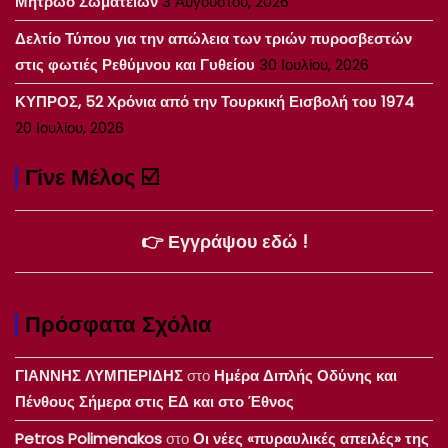
Μητρώο Σωματείων
3 Αυγούστου, 2026
Δελτίο Τύπου για την απώλεια των τριών πυροσβεστών
στις φωτιές Ρεθύμνου και Γυθείου
30 Ιουλίου, 2026
ΚΥΠΡΟΣ, 52 Χρόνια από την Τουρκική Εισβολή του 1974
20 Ιουλίου, 2026
Γίνε Μέλος ☑️
👉 Εγγράψου εδώ !
Πρόσφατα Σχόλια
ΓΙΑΝΝΗΣ ΛΥΜΠΕΡΙΔΗΣ
στο
Ημέρα Διπλής Οδύνης και
Πένθους Σήμερα στις ΕΔ και στο Έθνος
Petros Polimenakos
στο
Οι νέες «πυραυλικές απειλές» της