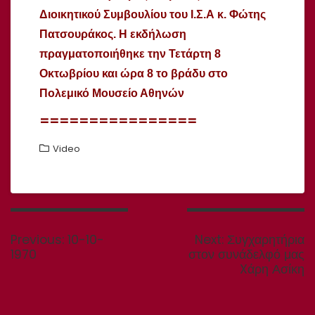
Διοικητικού Συμβουλίου του Ι.Σ.Α κ. Φώτης
Πατσουράκος. Η εκδήλωση
πραγματοποιήθηκε την Τετάρτη 8
Οκτωβρίου και ώρα 8 το βράδυ στο
Πολεμικό Μουσείο Αθηνών
================
Video
Πλοήγηση
άρθρων
Previous
Next
Previous:
10-10-
Next:
Συγχαρητήρια
post:
post:
1970
στον συνάδελφό μας
Xάρη Ασίκη