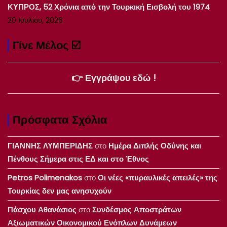
ΚΥΠΡΟΣ, 52 Χρόνια από την Τουρκική Εισβολή του 1974
20 Ιουλίου, 2026
Γίνε Μέλος ☑️
👉 Εγγράψου εδώ !
Πρόσφατα Σχόλια
ΓΙΑΝΝΗΣ ΛΥΜΠΕΡΙΔΗΣ
στο
Ημέρα Διπλής Οδύνης και
Πένθους Σήμερα στις ΕΔ και στο Έθνος
Petros Polimenakos
στο
Οι νέες «πυραυλικές απειλές» της
Τουρκίας δεν μας ανησυχούν
Πάσχου Αθανάσιος
στο
Συνδέσμος Αποστράτων
Αξιωματικών Οικονομικού Ενόπλων Δυνάμεων