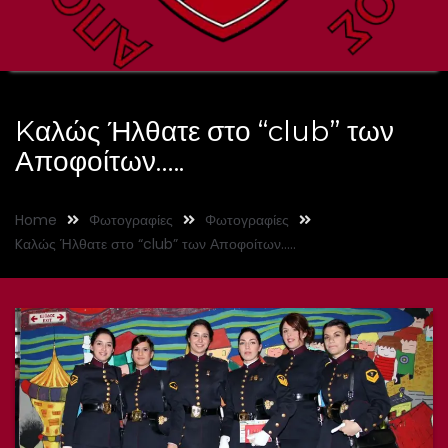
Kαλώς Ήλθατε στο “club” των
Αποφοίτων…..
Home
Φωτογραφίες
Φωτογραφίες
Kαλώς Ήλθατε στο “club” των Αποφοίτων…..