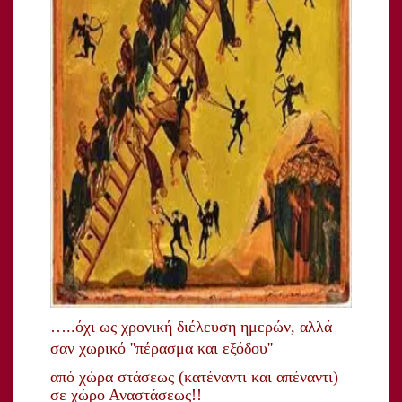
…..όχι
ως
χρονική
διέλευση
ημερών
,
αλλά
σαν
χωρικό
''
πέρασμα
και
εξόδου
''
από
χώρα
στάσεως
(
κατέναντι
και
απέναντι
)
σε
χώρο
Αναστάσεως
!!