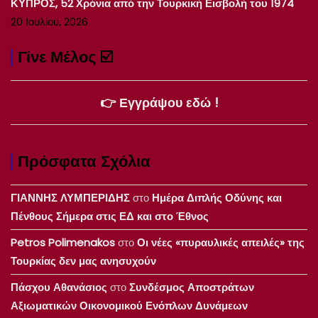
ΚΥΠΡΟΣ, 52 Χρόνια από την Τουρκική Εισβολή του 1974
20 Ιουλίου, 2026
Γίνε Μέλος ☑️
👉 Εγγράψου εδώ !
Πρόσφατα Σχόλια
ΓΙΑΝΝΗΣ ΛΥΜΠΕΡΙΔΗΣ
στο
Ημέρα Διπλής Οδύνης και
Πένθους Σήμερα στις ΕΔ και στο Έθνος
Petros Polimenakos
στο
Οι νέες «πυραυλικές απειλές» της
Τουρκίας δεν μας ανησυχούν
Πάσχου Αθανάσιος
στο
Συνδέσμος Αποστράτων
Αξιωματικών Οικονομικού Ενόπλων Δυνάμεων