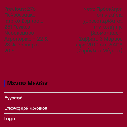
άρθρων
Previous
Next
Previous:
27ο
Next:
Πρόσκληση
post:
post:
Πολυθεματικό
στην ετήσια
Ιατρικό Συμπόσιο
χοροεσπερίδα και
251 Γενικού
την κοπή της
Νοσοκομείου
βασιλόπιτας –
Αεροπορίας – 22 &
Σάββατο 3 Μαρτίου
23 Φεβρουαρίου
ώρα 21:00 στη ΛΑΕΔ
2018
(Σαρόγλειο Μέγαρο)
Μενού Μελών
Εγγραφή
Επαναφορά Κωδικού
Login