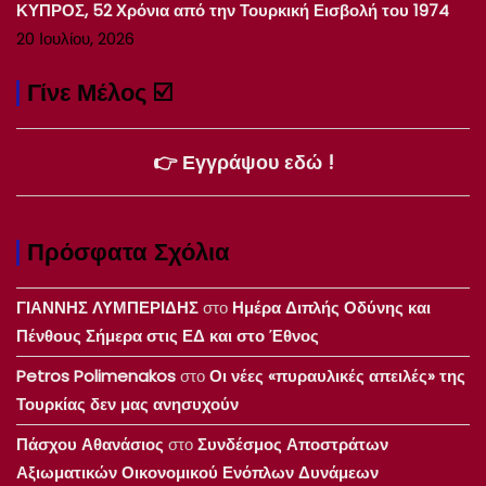
ΚΥΠΡΟΣ, 52 Χρόνια από την Τουρκική Εισβολή του 1974
20 Ιουλίου, 2026
Γίνε Μέλος ☑️
👉 Εγγράψου εδώ !
Πρόσφατα Σχόλια
ΓΙΑΝΝΗΣ ΛΥΜΠΕΡΙΔΗΣ
στο
Ημέρα Διπλής Οδύνης και
Πένθους Σήμερα στις ΕΔ και στο Έθνος
Petros Polimenakos
στο
Οι νέες «πυραυλικές απειλές» της
Τουρκίας δεν μας ανησυχούν
Πάσχου Αθανάσιος
στο
Συνδέσμος Αποστράτων
Αξιωματικών Οικονομικού Ενόπλων Δυνάμεων