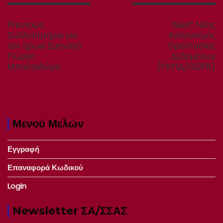
Πλοήγηση
άρθρων
Previous
Next
Previous:
Next:
Νέος
post:
post:
Συλλυπητήρια για
Κανονισμός
τον ήρωα Σμηναγό
Προστασίας
Γιώργο
Δεδομένων
Μπαλταδώρο
(ΓΚΠΔ/GDPR)
Μενού Μελών
Εγγραφή
Επαναφορά Κωδικού
Login
Newsletter ΣΑ/ΣΣΑΣ