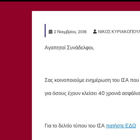
ο
ύ
μ
2 Νοεμβρίου, 2018
ΝΙΚΟΣ ΚΥΡΙΑΚΟΠΟΥ
ε
Αγαπητοί Συνάδελφοι,
ε
ν
Σας κοινοποιούμε ενημέρωση του ΙΣΑ πο
η
για όσους έχουν κλείσει 40 χρονιά ασφάλι
μ
έ
ρ
Για το δελτίο τύπου του ΙΣΑ
πατήστε ΕΔΩ
ω