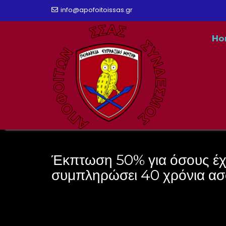
Skip
info@apofoitoissas.gr
α
to
ς
Ho
content
κ
ο
ι
ν
ο
Έκπτωση 50% για όσους έ
π
συμπληρώσει 40 χρόνια ασ
ο
ι