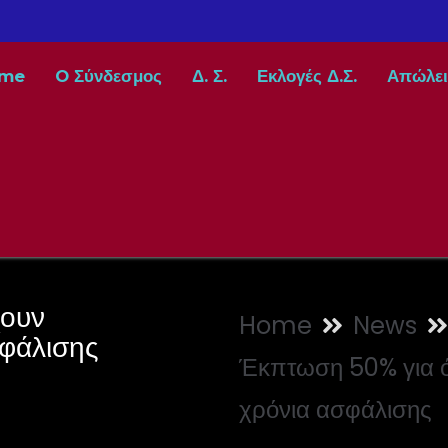
me
O Σύνδεσμος
Δ. Σ.
Εκλογές Δ.Σ.
Απώλει
χουν
Home
News
φάλισης
Έκπτωση 50% για 
χρόνια ασφάλισης