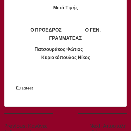
Μετά Τιμής
Ο ΠΡΟΕΔΡΟΣ Ο ΓΕΝ.
ΓΡΑΜΜΑΤΕΑΣ
Πατσουράκος Φώτιος
Κυριακόπουλος Νίκος
Latest
Πλοήγηση
άρθρων
Previous
Next
Previous:
Κανόνες
Next:
Αποστολή