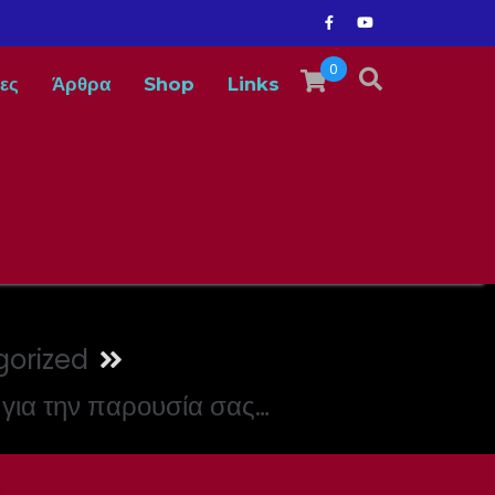
0
ες
Άρθρα
Shop
Links
orized
 για την παρουσία σας…