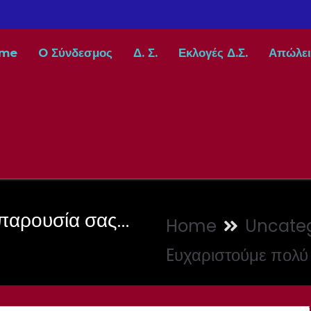
me
O Σύνδεσμος
Δ. Σ.
Εκλογές Δ.Σ.
Απώλει
 παρουσία σας…
Home
Uncateg
Eυχαριστούμε πολύ