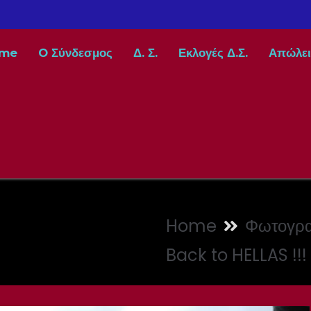
me
O Σύνδεσμος
Δ. Σ.
Εκλογές Δ.Σ.
Απώλει
Home
Φωτογρα
Back to HELLAS !!!