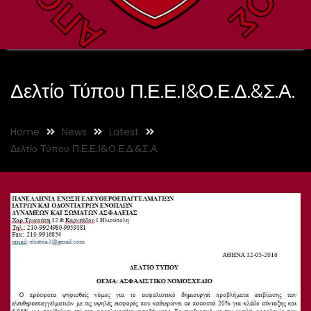
Δελτίο Τύπου Π.Ε.Ε.Ι&Ο.Ε.Δ.&Σ.Α.
Home
News
Latest
Δελτίο Τύπου Π.Ε.Ε.Ι&Ο.Ε.Δ.&Σ.Α.