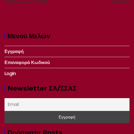
Ταμ.Νομικων κλπ)
Στρατού
Μενού Μελών
Εγγραφή
Επαναφορά Κωδικού
Login
Newsletter ΣΑ/ΣΣΑΣ
Πρόσφατα Posts