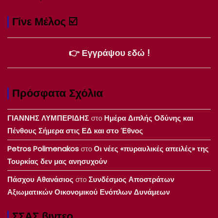
Γίνε Μέλος ☑️
👉 Εγγράψου εδώ !
Πρόσφατα Σχόλια
ΓΙΑΝΝΗΣ ΛΥΜΠΕΡΙΔΗΣ
στο
Ημέρα Διπλής Οδύνης και
Πένθους Σήμερα στις ΕΔ και στο Έθνος
Petros Polimenakos
στο
Οι νέες «πυραυλικές απειλές» της
Τουρκίας δεν μας ανησυχούν
Πάσχου Αθανάσιος
στο
Συνδέσμος Αποστράτων
Αξιωματικών Οικονομικού Ενόπλων Δυνάμεων
ΣΣΑΣ βιντεο