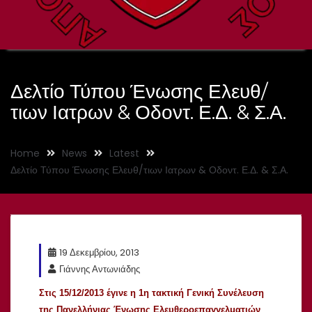
Δελτίο Τύπου Ένωσης Ελευθ/
τιων Ιατρων & Οδοντ. Ε.Δ. & Σ.Α.
Home
News
Latest
Δελτίο Τύπου Ένωσης Ελευθ/τιων Ιατρων & Οδοντ. Ε.Δ. & Σ.Α.
19 Δεκεμβρίου, 2013
Γιάννης Αντωνιάδης
Στις 15/12/2013 έγινε η 1η τακτική Γενική Συνέλευση
της Πανελλήνιας Ένωσης Ελευθεροεπαγγελματιών