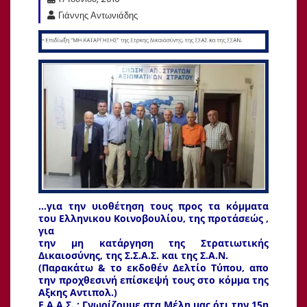
Γιάννης Αντωνιάδης
…για την υιοθέτηση τους προς τα κόμματα
του Ελληνικου Κοινοβουλίου, της προτάσεώς ,
για
την μη κατάργηση της Στρατιωτικής
Δικαιοσύνης, της Σ.Σ.Α.Σ. και της Σ.Α.Ν.
(Παρακάτω & το εκδοθέν Δελτίο Τύπου, απο
την προχθεσινή επίσκεψή τους στο κόμμα της
Αξκης Αντιπολ.)
Ε.Α.Α.Σ. : Γνωρίζουμε στα Μέλη μας ότι την 15η