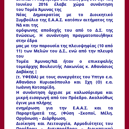
Ιουνίου 2016 έλαβε χώρα συνάντηση
του Τομέα Άμυνας της
Νέας Δημοκρατίας με το Διοικητικό
Συμβούλιο της Ε.Α.Α.Σ. κατόπιν αιτήματος της
ΝΔ και της
ομόφωνης αποδοχής του από το Δ.Σ. της
Ενώσεως. Η συνάντηση πραγματοποιήθηκε
στην έδρα
μας με την παρουσία της πλειοψηφίας (10 από
11) των Μελών του Δ.Σ., ενώ από την πλευρά
του
Τομέα Άμυνας/ΝΔ ήταν ο επικεφαλής
τομεάρχης Βουλευτής Λακωνίας κ. Αθανάσιος
Δαβάκης |
(τ. ΥΦΕΘΑ) με τους συνεργάτες του Υπτγο ε.α.
Αθανάσιο Κυριακόπουλο και Σχη (Ο) ε.α.
Ιωάννη Κοτσαρίδη.
Η συνάντηση άρχισε με καλωσόρισμα και
μικρή εισαγωγή από τον Πρόεδρο. Ακολούθως
έγινε μια πλήρης
ενημέρωση για την Ε.Α.Α.Σ. και τα
Παραρτήματά της, (Φύση –Σκοποί, Μέλη,
Οργάνωση – Διάρθρωση,
Διοίκηση και Λειτουργία, Αρμοδιότητες του
Προέδρου – Αντιπροέδρου – Διοικητικού