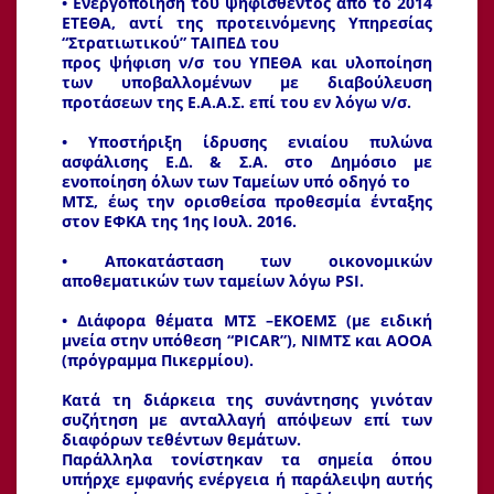
• Ενεργοποίηση του ψηφισθέντος από το 2014
ΕΤΕΘΑ, αντί της προτεινόμενης Υπηρεσίας
“Στρατιωτικού” ΤΑΙΠΕΔ του
προς ψήφιση ν/σ του ΥΠΕΘΑ και υλοποίηση
των υποβαλλομένων με διαβούλευση
προτάσεων της Ε.Α.Α.Σ. επί του εν λόγω ν/σ.
• Υποστήριξη ίδρυσης ενιαίου πυλώνα
ασφάλισης Ε.Δ. & Σ.Α. στο Δημόσιο με
ενοποίηση όλων των Ταμείων υπό οδηγό το
ΜΤΣ, έως την ορισθείσα προθεσμία ένταξης
στον ΕΦΚΑ της 1ης Ιουλ. 2016.
• Αποκατάσταση των οικονομικών
αποθεματικών των ταμείων λόγω PSI.
• Διάφορα θέματα ΜΤΣ –ΕΚΟΕΜΣ (με ειδική
μνεία στην υπόθεση “PICAR”), ΝΙΜΤΣ και ΑΟΟΑ
(πρόγραμμα Πικερμίου).
Κατά τη διάρκεια της συνάντησης γινόταν
συζήτηση με ανταλλαγή απόψεων επί των
διαφόρων τεθέντων θεμάτων.
Παράλληλα τονίστηκαν τα σημεία όπου
υπήρχε εμφανής ενέργεια ή παράλειψη αυτής