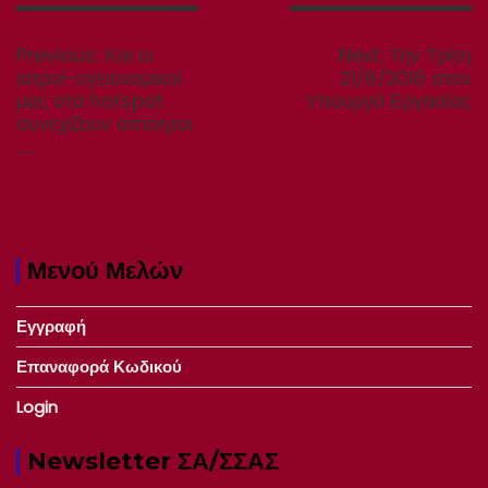
Πλοήγηση
άρθρων
Previous
Next
Previous:
Και οι
Next:
Την Τρίτη
post:
post:
ιατροί-υγειονομικοί
21/6/2016 στον
μας στα hotspot
Υπουργό Εργασίας
συνεχίζουν απτόητοι
…..
Μενού Μελών
Εγγραφή
Επαναφορά Κωδικού
Login
Newsletter ΣΑ/ΣΣΑΣ