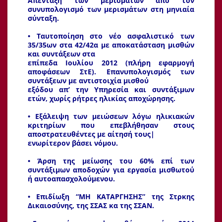
Απένταξη των μερισμάτων από τον
συνυπολογισμό των μερισμάτων στη μηνιαία
σύνταξη.
• Ταυτοποίηση στο νέο ασφαλιστικό των
35/35ων στα 42/42α με αποκατάσταση μισθών
και συντάξεων στα
επίπεδα Ιουλίου 2012 (πλήρη εφαρμογή
αποφάσεων ΣτΕ). Επανυπολογισμός των
συντάξεων με αντιστοιχία μισθού
εξόδου απ’ την Υπηρεσία και συντάξιμων
ετών, χωρίς ρήτρες ηλικίας αποχώρησης.
• Εξάλειψη των μειώσεων λόγω ηλικιακών
κριτηρίων που επεβλήθησαν στους
αποστρατευθέντες με αίτησή τους|
ενωρίτερον βάσει νόμου.
• Άρση της μείωσης του 60% επί των
συντάξιμων αποδοχών για εργασία μισθωτού
ή αυτοαπασχολούμενου.
• Επιδίωξη “ΜΗ ΚΑΤΑΡΓΗΣΗΣ” της Στρκης
Δικαιοσύνης, της ΣΣΑΣ κα της ΣΣΑΝ.