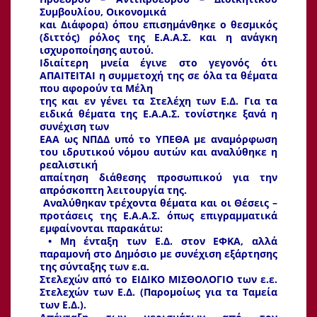
Συμβουλίου, Οικονομικά
και Διάφορα) όπου επισημάνθηκε ο θεσμικός
(διττός) ρόλος της Ε.Α.Α.Σ. και η ανάγκη
ισχυροποίησης αυτού.
Ιδιαίτερη μνεία έγινε στο γεγονός ότι
ΑΠΑΙΤΕΙΤΑΙ η συμμετοχή της σε όλα τα θέματα
που αφορούν τα Μέλη
της και εν γένει τα Στελέχη των Ε.Δ. Για τα
ειδικά θέματα της Ε.Α.Α.Σ. τονίστηκε ξανά η
συνέχιση των
ΕΑΑ ως ΝΠΔΔ υπό το ΥΠΕΘΑ με αναμόρφωση
του ιδρυτικού νόμου αυτών και αναλύθηκε η
ρεαλιστική
απαίτηση διάθεσης προσωπικού για την
απρόσκοπτη λειτουργία της.
Αναλύθηκαν τρέχοντα θέματα και οι Θέσεις –
προτάσεις της Ε.Α.Α.Σ. όπως επιγραμματικά
εμφαίνονται παρακάτω:
• Μη ένταξη των Ε.Δ. στον ΕΦΚΑ, αλλά
παραμονή στο Δημόσιο με συνέχιση εξάρτησης
της σύνταξης των ε.α.
Στελεχών από το ΕΙΔΙΚΟ ΜΙΣΘΟΛΟΓΙΟ των ε.ε.
Στελεχών των Ε.Δ. (Παρομοίως για τα Ταμεία
των Ε.Δ.).