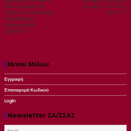
εμφανιση ΚΑΙ φετος
γυναίκες του βόλεϊ,
για την ομαδα της
με νίκη 3-2 επί της
ΣΣΑΣ στο σκακιστικό
Σ.Μ.Υ. !!!
πρωταθλημα
παραγωγικών
σχολών !!!
Μενού Μελών
Εγγραφή
Επαναφορά Κωδικού
Login
Newsletter ΣΑ/ΣΣΑΣ