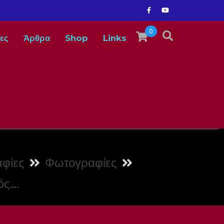
0
ες
Άρθρα
Shop
Links
φίες
Φωτογραφίες
ός….