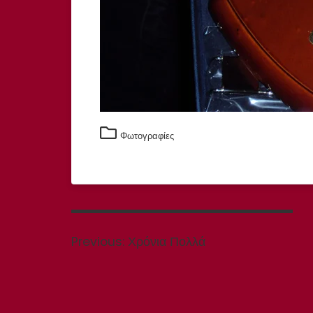
Φωτογραφίες
Πλοήγηση
άρθρων
Previous
Previous:
Χρόνια Πολλά
post: