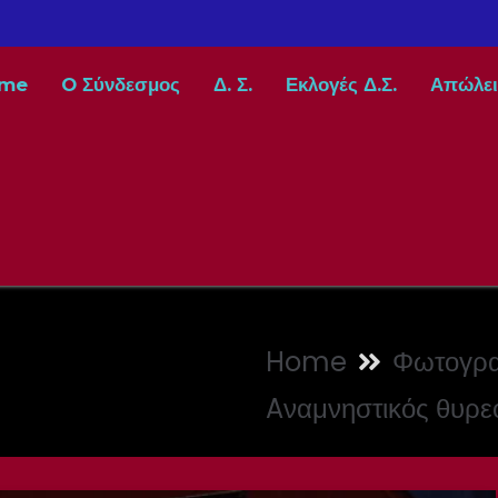
me
O Σύνδεσμος
Δ. Σ.
Εκλογές Δ.Σ.
Απώλει
Home
Φωτογρα
Aναμνηστικός θυρε