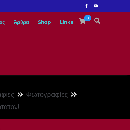
0
ες
Άρθρα
Shop
Links
φίες
Φωτογραφίες
τατον!