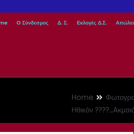
me
O Σύνδεσμος
Δ. Σ.
Εκλογές Δ.Σ.
Απώλει
Home
Φωτογρα
Ηθικόν ????…Aκμαιό