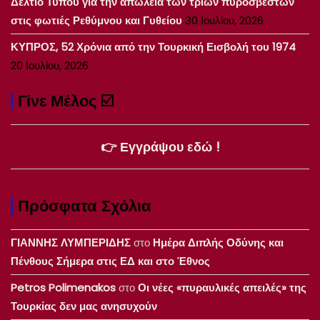
Δελτίο Τύπου για την απώλεια των τριών πυροσβεστών
στις φωτιές Ρεθύμνου και Γυθείου
30 Ιουλίου, 2026
ΚΥΠΡΟΣ, 52 Χρόνια από την Τουρκική Εισβολή του 1974
20 Ιουλίου, 2026
Γίνε Μέλος ☑️
👉 Εγγράψου εδώ !
Πρόσφατα Σχόλια
ΓΙΑΝΝΗΣ ΛΥΜΠΕΡΙΔΗΣ
στο
Ημέρα Διπλής Οδύνης και
Πένθους Σήμερα στις ΕΔ και στο Έθνος
Petros Polimenakos
στο
Οι νέες «πυραυλικές απειλές» της
Τουρκίας δεν μας ανησυχούν