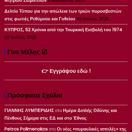
Μητρώο Σωματείων
3 Αυγούστου, 2026
Δελτίο Τύπου για την απώλεια των τριών πυροσβεστών
στις φωτιές Ρεθύμνου και Γυθείου
30 Ιουλίου, 2026
ΚΥΠΡΟΣ, 52 Χρόνια από την Τουρκική Εισβολή του 1974
20 Ιουλίου, 2026
Γίνε Μέλος ☑️
👉 Εγγράψου εδώ !
Πρόσφατα Σχόλια
ΓΙΑΝΝΗΣ ΛΥΜΠΕΡΙΔΗΣ
στο
Ημέρα Διπλής Οδύνης και
Πένθους Σήμερα στις ΕΔ και στο Έθνος
Petros Polimenakos
στο
Οι νέες «πυραυλικές απειλές» της