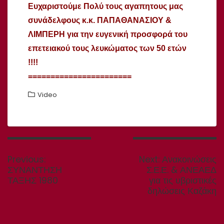
Ευχαριστούμε Πολύ τους αγαπητους μας
συνάδελφους κ.κ. ΠΑΠΑΘΑΝΑΣΙΟΥ &
ΛΙΜΠΕΡΗ για την ευγενική προσφορά του
επετειακού τους λευκώματος των 50 ετών
!!!!
=======================
Video
Πλοήγηση
άρθρων
Previous
Next
Previous:
Next:
Ανακοινώσεις
post:
post:
ΣΥΝΑΝΤΗΣΗ
Σ.Ε.Ε. & ΑΝΕΑΕΔ
ΤΑΞΗΣ 1980
για τις υβριστικές
δηλώσεις Καζάκη