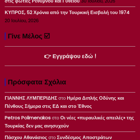
στις φωτιές Ρεθύμνου και Γυθείου
30 Ιουλίου, 2026
ΚΥΠΡΟΣ, 52 Χρόνια από την Τουρκική Εισβολή του 1974
20 Ιουλίου, 2026
Γίνε Μέλος ☑️
👉 Εγγράψου εδώ !
Πρόσφατα Σχόλια
ΓΙΑΝΝΗΣ ΛΥΜΠΕΡΙΔΗΣ
στο
Ημέρα Διπλής Οδύνης και
Πένθους Σήμερα στις ΕΔ και στο Έθνος
Petros Polimenakos
στο
Οι νέες «πυραυλικές απειλές» της
Τουρκίας δεν μας ανησυχούν
Πάσχου Αθανάσιος
στο
Συνδέσμος Αποστράτων