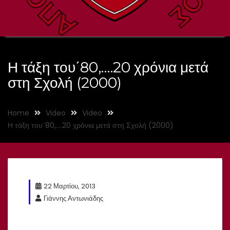
Η τάξη του΄80,….20 χρόνια μετά
στη Σχολή (2000)
Home
Video
Video
Η τάξη του΄80,….20 χρόνια μετά στη Σχολή (2000)
22 Μαρτίου, 2013
Γιάννης Αντωνιάδης