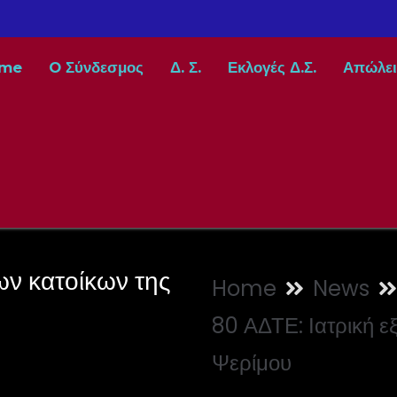
me
O Σύνδεσμος
Δ. Σ.
Εκλογές Δ.Σ.
Απώλει
ων κατοίκων της
Home
News
80 ΑΔΤΕ: Ιατρική ε
Ψερίμου