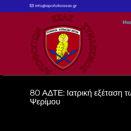
Skip
info@apofoitoissas.gr
to
Ho
content
80 ΑΔΤΕ: Ιατρική εξέταση τ
Ψερίμου