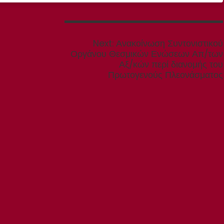
Next
Next:
Ανακοίνωση Συντονιστικού
post:
Οργάνου Θεσμικών Ενώσεων Απ/των
Αξ/κών περί διανομής του
Πρωτογενούς Πλεονάσματος