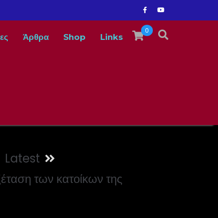
0
ες
Άρθρα
Shop
Links
Latest
ξέταση των κατοίκων της