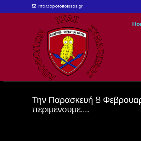
Skip
info@apofoitoissas.gr
to
Ho
content
Την Παρασκευή 8 Φεβρουαρ
περιμένουμε…..