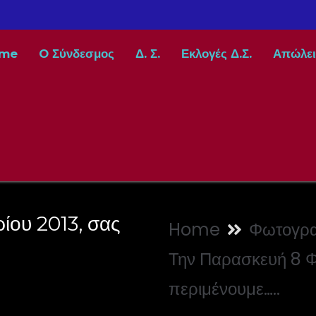
me
O Σύνδεσμος
Δ. Σ.
Εκλογές Δ.Σ.
Απώλει
ίου 2013, σας
Home
Φωτογρα
Την Παρασκευή 8 Φ
περιμένουμε…..