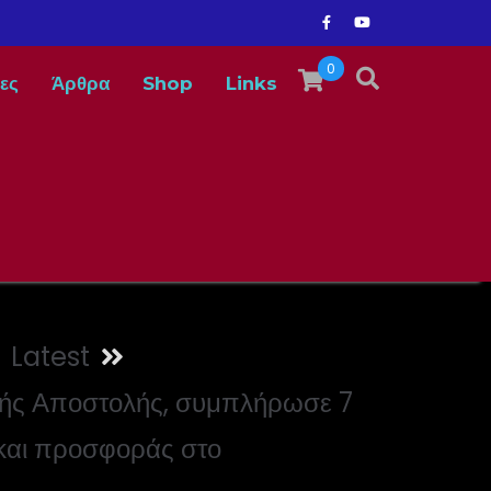
0
ες
Άρθρα
Shop
Links
Latest
ικής Αποστολής, συμπλήρωσε 7
 και προσφοράς στο