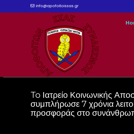
Skip
info@apofoitoissas.gr
to
Ho
content
To Ιατρείο Κοινωνικής Απο
συμπλήρωσε 7 χρόνια λειτο
προσφοράς στο συνάνθρω