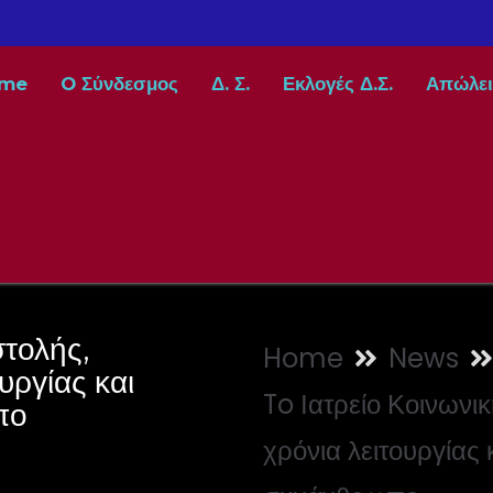
me
O Σύνδεσμος
Δ. Σ.
Εκλογές Δ.Σ.
Απώλει
στολής,
Home
News
υργίας και
To Ιατρείο Κοινων
πο
χρόνια λειτουργίας