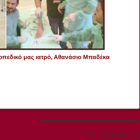
οπεδικό μας ιατρό, Αθανάσιο Μπαδέκα
Next
Next:
Najeh Alomari