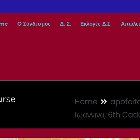
me
O Σύνδεσμος
Δ. Σ.
Εκλογές Δ.Σ.
Απώλει
urse
Home
apofoito
Ιωάννινα, 6th Ca