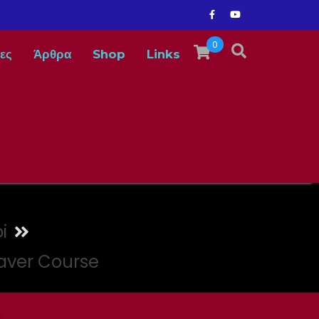
0
ες
Άρθρα
Shop
Links
i
daver Course