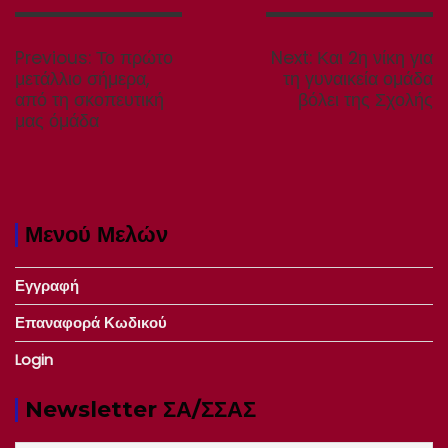
Πλοήγηση
άρθρων
Previous
Next
Previous:
Το πρώτο
Next:
Και 2η νίκη για
post:
post:
μετάλλιο σήμερα,
τη γυναικεία ομάδα
από τη σκοπευτική
βόλει της Σχολής
μας όμάδα
Μενού Μελών
Εγγραφή
Επαναφορά Κωδικού
Login
Newsletter ΣΑ/ΣΣΑΣ