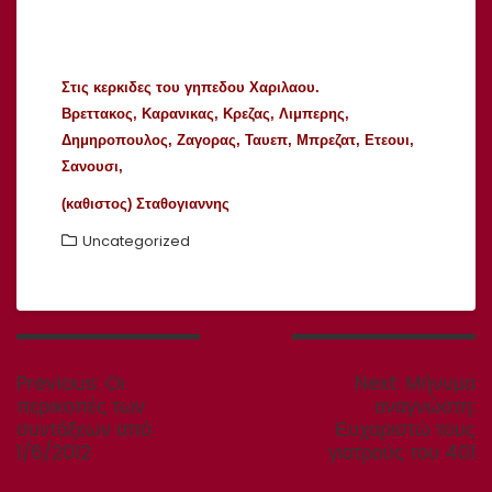
Στις κερκιδες του γηπεδου Χαριλαου.
Βρεττακος, Καρανικας, Κρεζας, Λιμπερης,
Δημηροπουλος, Ζαγορας, Ταυεπ, Μπρεζατ, Ετεουι,
Σανουσι,
(καθιστος) Σταθογιαννης
Uncategorized
Πλοήγηση
άρθρων
Previous
Next
Previous:
Οι
Next:
Μήνυμα
post:
post:
περικοπές των
αναγνώστη:
συντάξεων από
Ευχαριστώ τους
1/6/2012
γιατρούς του 401