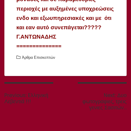
περιοχές με αυξημένες υποχρεώσεις
ενδο και εξωυπηρεσιακές και με ότι
και εαν αυτό συνεπάγεται?????
Γ.ΑΝΤΩΝΑΔΗΣ
==============
Άρθρα Επισκεπτών
Πλοήγηση
άρθρων
Previous
Next
Previous:
Eλληνική
Next:
Δυο
post:
post:
Λεβεντιά !!!
φωτογραφιες, τρεις
γενιες Σασιτών…