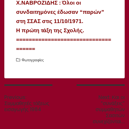
Χ.ΝΑΒΡΟΖΙΔΗΣ :
Όλοι οι
συνδαιτημόνες έδωσαν “παρών”
στη ΣΣΑΣ στις 11/10/1971.
Η πρώτη τάξη της Σχολής.
==============================
======
Φωτογραφίες
Πλοήγηση
άρθρων
Previous
Next
Previous:
Next:
Και οι
post:
post:
Συμμαθητές τάξεως
“συνάξεις”
εισαγωγής 1984
συμμαθητών
Σασιτών
συνεχίζονται….