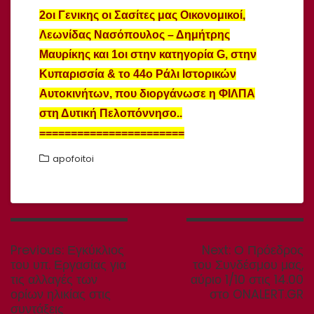
2οι Γενικης οι Σασίτες μας Οικονομικοί,
Λεωνίδας Νασόπουλος – Δημήτρης
Μαυρίκης και 1οι στην κατηγορία G, στην
Κυπαρισσία & το 44ο Ράλι Ιστορικών
Αυτοκινήτων, που διοργάνωσε η ΦΙΛΠΑ
στη Δυτική Πελοπόννησο..
=======================
apofoitoi
Πλοήγηση
άρθρων
Previous
Next
Previous:
Εγκύκλιος
Next:
Ο Πρόεδρος
post:
post:
του υπ. Εργασίας για
του Συνδέσμου μας,
τις αλλαγές των
αύριο 1/10 στις 14.00
ορίων ηλικίας στις
στο ONALERT.GR
συντάξεις